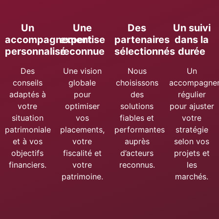
Un
Une
Des
Un suivi
accompagnement
expertise
partenaires
dans la
personnalisé
reconnue
sélectionnés
durée
Des
Une vision
Nous
Un
conseils
globale
choisissons
accompagne
adaptés à
pour
des
régulier
votre
optimiser
solutions
pour ajuster
situation
vos
fiables et
votre
patrimoniale
placements,
performantes
stratégie
et à vos
votre
auprès
selon vos
objectifs
fiscalité et
d’acteurs
projets et
financiers.
votre
reconnus.
les
patrimoine.
marchés.