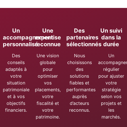
Un
Une
Des
Un suivi
accompagnement
expertise
partenaires
dans la
personnalisé
reconnue
sélectionnés
durée
Des
Une vision
Nous
Un
conseils
globale
choisissons
accompagne
adaptés à
pour
des
régulier
votre
optimiser
solutions
pour ajuster
situation
vos
fiables et
votre
patrimoniale
placements,
performantes
stratégie
et à vos
votre
auprès
selon vos
objectifs
fiscalité et
d’acteurs
projets et
financiers.
votre
reconnus.
les
patrimoine.
marchés.