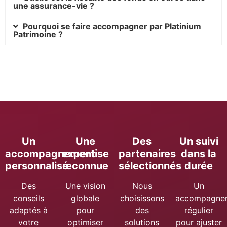
une assurance-vie ?
Pourquoi se faire accompagner par Platinium
Patrimoine ?
Un
Une
Des
Un suivi
accompagnement
expertise
partenaires
dans la
personnalisé
reconnue
sélectionnés
durée
Des
Une vision
Nous
Un
conseils
globale
choisissons
accompagne
adaptés à
pour
des
régulier
votre
optimiser
solutions
pour ajuster