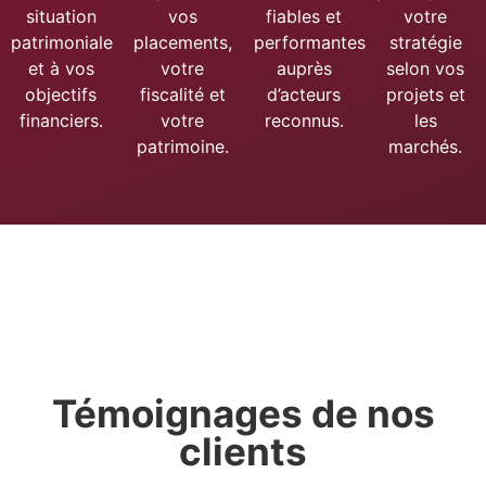
situation
vos
fiables et
votre
patrimoniale
placements,
performantes
stratégie
et à vos
votre
auprès
selon vos
objectifs
fiscalité et
d’acteurs
projets et
financiers.
votre
reconnus.
les
patrimoine.
marchés.
Témoignages de nos
clients