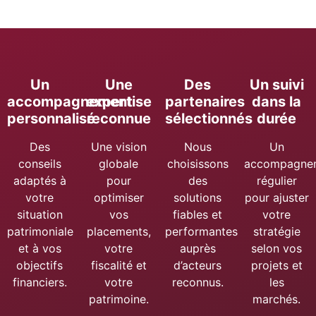
Un
Une
Des
Un suivi
accompagnement
expertise
partenaires
dans la
personnalisé
reconnue
sélectionnés
durée
Des
Une vision
Nous
Un
conseils
globale
choisissons
accompagne
adaptés à
pour
des
régulier
votre
optimiser
solutions
pour ajuster
situation
vos
fiables et
votre
patrimoniale
placements,
performantes
stratégie
et à vos
votre
auprès
selon vos
objectifs
fiscalité et
d’acteurs
projets et
financiers.
votre
reconnus.
les
patrimoine.
marchés.