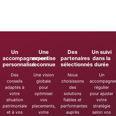
Un
Une
Des
Un suivi
accompagnement
expertise
partenaires
dans la
personnalisé
reconnue
sélectionnés
durée
Des
Une vision
Nous
Un
conseils
globale
choisissons
accompagne
adaptés à
pour
des
régulier
votre
optimiser
solutions
pour ajuster
situation
vos
fiables et
votre
patrimoniale
placements,
performantes
stratégie
et à vos
votre
auprès
selon vos