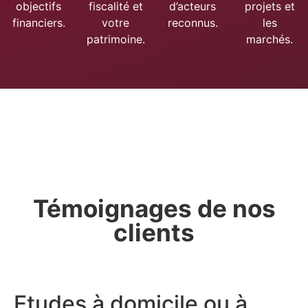
objectifs
fiscalité et
d’acteurs
projets et
financiers.
votre
reconnus.
les
patrimoine.
marchés.
Témoignages de nos
clients
Etudes à domicile ou à