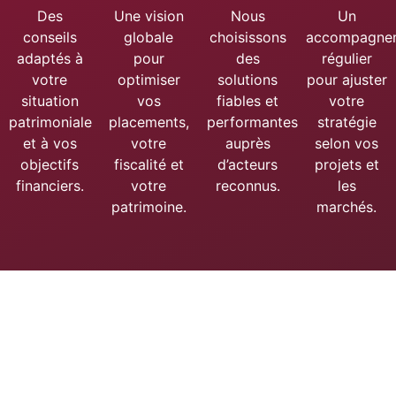
Des
Une vision
Nous
Un
conseils
globale
choisissons
accompagne
adaptés à
pour
des
régulier
votre
optimiser
solutions
pour ajuster
situation
vos
fiables et
votre
patrimoniale
placements,
performantes
stratégie
et à vos
votre
auprès
selon vos
objectifs
fiscalité et
d’acteurs
projets et
financiers.
votre
reconnus.
les
patrimoine.
marchés.