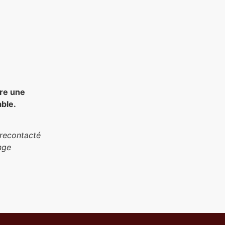
ire une
able.
 recontacté
nge