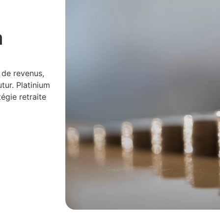
a
e de revenus,
tur. Platinium
gie retraite