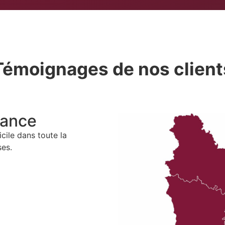
Témoignages de nos client
tance
icile dans
toute la
ses.