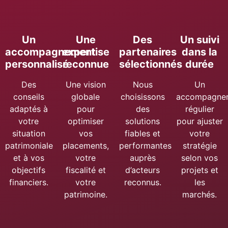
Un
Une
Des
Un suivi
accompagnement
expertise
partenaires
dans la
personnalisé
reconnue
sélectionnés
durée
Des
Une vision
Nous
Un
conseils
globale
choisissons
accompagne
adaptés à
pour
des
régulier
votre
optimiser
solutions
pour ajuster
situation
vos
fiables et
votre
patrimoniale
placements,
performantes
stratégie
et à vos
votre
auprès
selon vos
objectifs
fiscalité et
d’acteurs
projets et
financiers.
votre
reconnus.
les
patrimoine.
marchés.