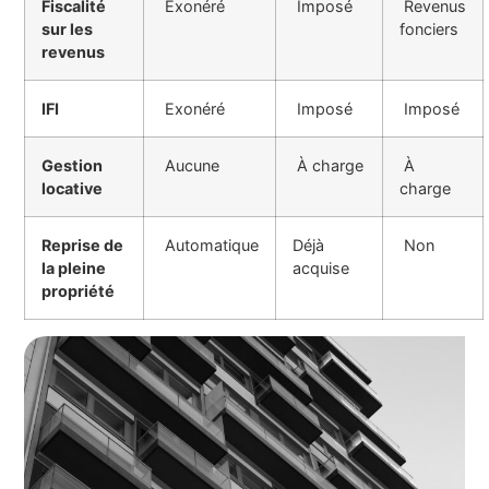
Fiscalité
Exonéré
Imposé
Revenus
sur les
fonciers
revenus
IFI
Exonéré
Imposé
Imposé
Gestion
Aucune
À charge
À
locative
charge
Reprise de
Automatique
Déjà
Non
la pleine
acquise
propriété