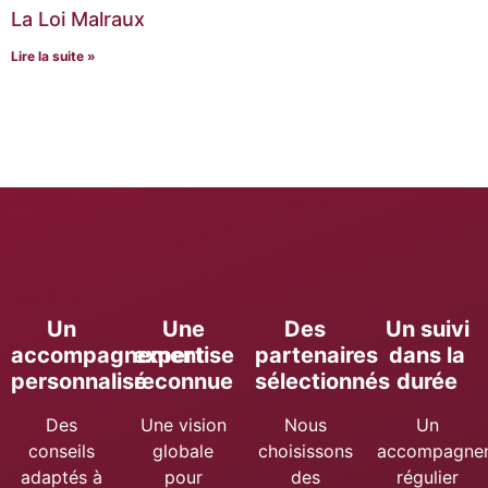
La Loi Malraux
Lire la suite »
Un
Une
Des
Un suivi
accompagnement
expertise
partenaires
dans la
personnalisé
reconnue
sélectionnés
durée
Des
Une vision
Nous
Un
conseils
globale
choisissons
accompagne
adaptés à
pour
des
régulier