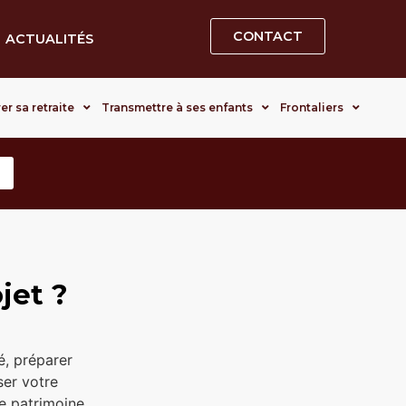
CONTACT
ACTUALITÉS
er sa retraite
Transmettre à ses enfants
Frontaliers
jet ?
té, préparer
ser votre
re patrimoine,