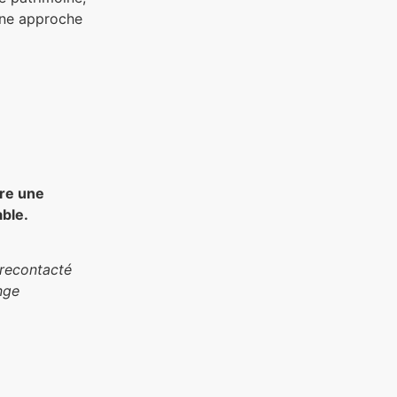
une approche
ire une
able.
 recontacté
nge