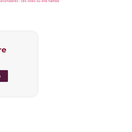
secondaires : ces villes où elle flambe
re
e