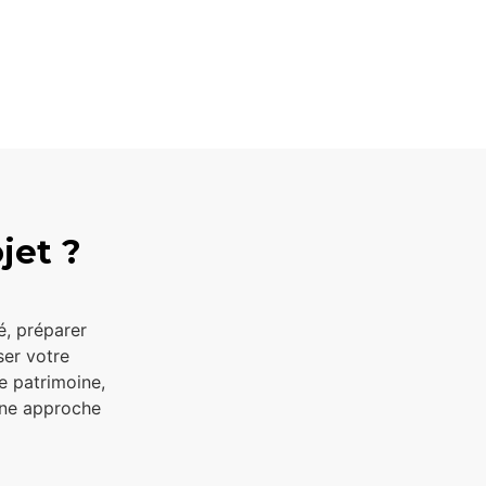
jet ?
té, préparer
ser votre
re patrimoine,
une approche