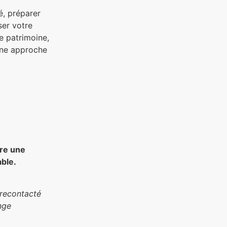
té, préparer
ser votre
re patrimoine,
une approche
ire une
able.
 recontacté
nge