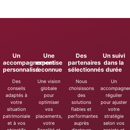
Un
Une
Des
Un suivi
accompagnement
expertise
partenaires
dans la
personnalisé
reconnue
sélectionnés
durée
Des
Une vision
Nous
Un
conseils
globale
choisissons
accompagne
adaptés à
pour
des
régulier
votre
optimiser
solutions
pour ajuster
situation
vos
fiables et
votre
patrimoniale
placements,
performantes
stratégie
et à vos
votre
auprès
selon vos