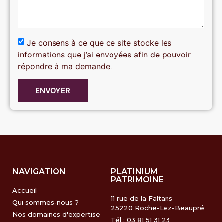
Je consens à ce que ce site stocke les
informations que j’ai envoyées afin de pouvoir
répondre à ma demande.
ENVOYER
NAVIGATION
PLATINIUM
PATRIMOINE
Accueil
11 rue de la Faltans
Qui sommes-nous ?
25220 Roche-Lez-Beaupré
Nos domaines d'expertise
Tél : 03 81 51 31 23